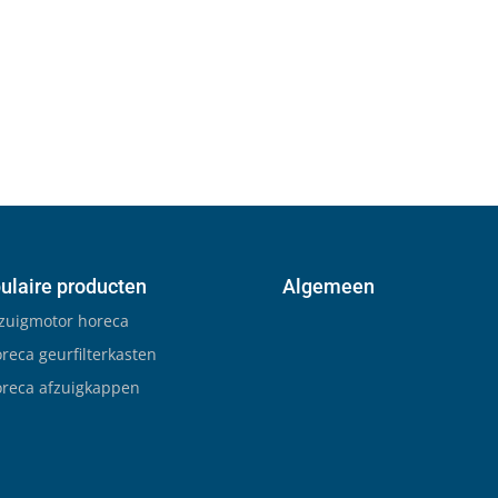
ulaire producten
Algemeen
zuigmotor horeca
reca geurfilterkasten
reca afzuigkappen