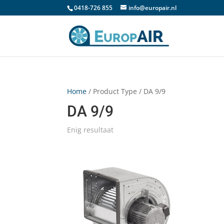
0418-726 855
info@europair.nl
Home
/ Product Type / DA 9/9
DA 9/9
Enig resultaat