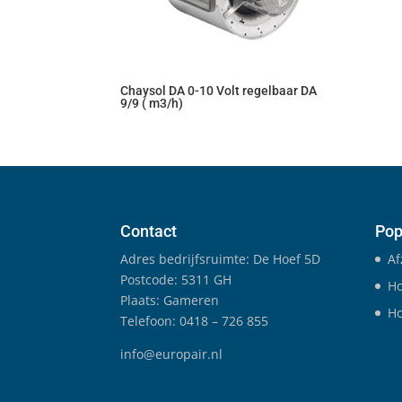
Chaysol DA 0-10 Volt regelbaar DA
9/9 ( m3/h)
Contact
Pop
Adres bedrijfsruimte: De Hoef 5D
Af
Postcode: 5311 GH
Ho
Plaats: Gameren
Ho
Telefoon: 0418 – 726 855
info@europair.nl