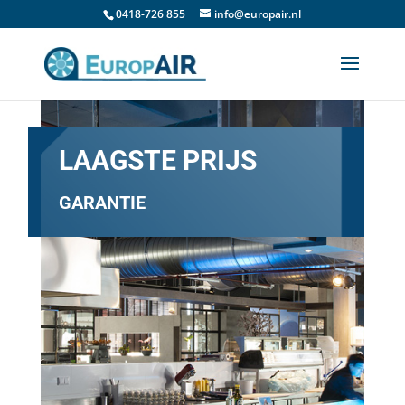
0418-726 855
info@europair.nl
LAAGSTE PRIJS
GARANTIE