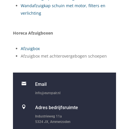
Wandafzuigkap schuin met motor, filters en
verlichting
Horeca Afzuigboxen
Afzuigbox
Afzuigbox met achterovergebogen schoepen

Email
info@europair.nl

Adres bedrijfsruimte
Industrieweg 11a
5324 JX, Ammerzoden