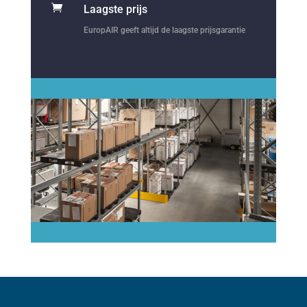

Laagste prijs
EuropAIR geeft altijd de laagste prijsgarantie