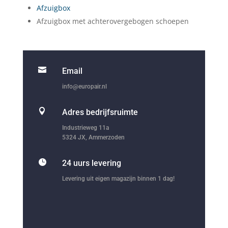
Afzuigbox
Afzuigbox met achterovergebogen schoepen

Email
info@europair.nl

Adres bedrijfsruimte
Industrieweg 11a
5324 JX, Ammerzoden

24 uurs levering
Levering uit eigen magazijn binnen 1 dag!