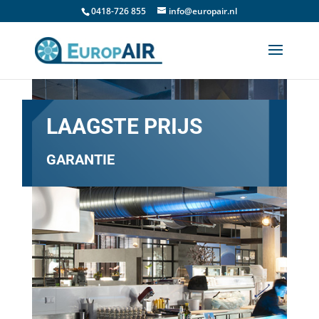
0418-726 855
info@europair.nl
LAAGSTE PRIJS
GARANTIE