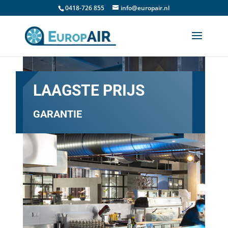
0418-726 855
info@europair.nl
LAAGSTE PRIJS
GARANTIE