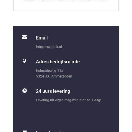

Email
info@europair.nl

Adres bedrijfsruimte
Industrieweg 11a
5324 JX, Ammerzoden

24 uurs levering
Levering uit eigen magazijn binnen 1 dag!
