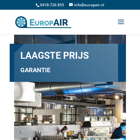
0418-726 855
info@europair.nl
LAAGSTE PRIJS
GARANTIE