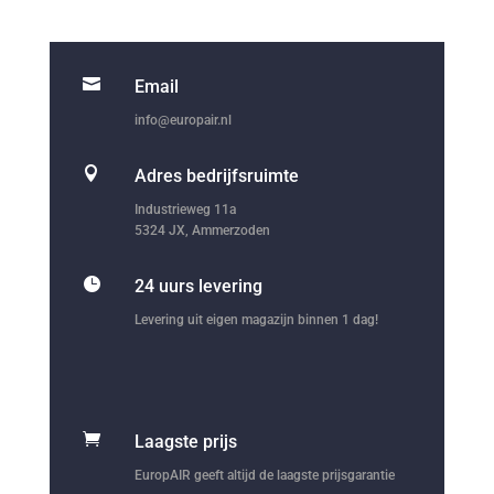

Email
info@europair.nl

Adres bedrijfsruimte
Industrieweg 11a
5324 JX, Ammerzoden

24 uurs levering
Levering uit eigen magazijn binnen 1 dag!

Laagste prijs
EuropAIR geeft altijd de laagste prijsgarantie