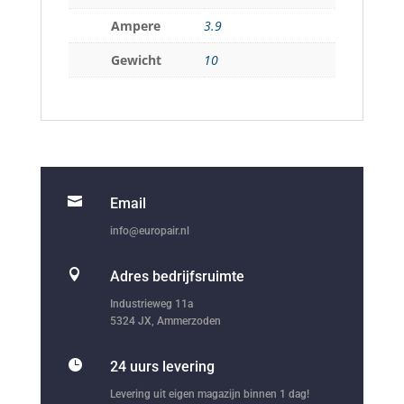
Ampere
3.9
Gewicht
10

Email
info@europair.nl

Adres bedrijfsruimte
Industrieweg 11a
5324 JX, Ammerzoden

24 uurs levering
Levering uit eigen magazijn binnen 1 dag!