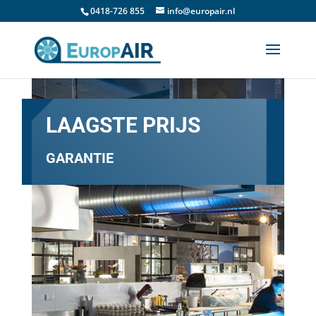
0418-726 855
info@europair.nl
LAAGSTE PRIJS
GARANTIE