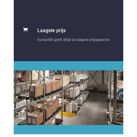

Laagste prijs
EuropAIR geeft altijd de laagste prijsgarantie