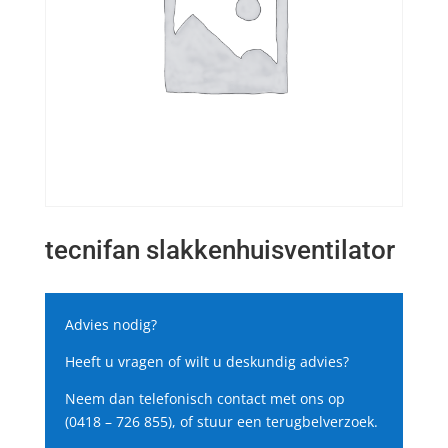
tecnifan slakkenhuisventilator
Advies nodig?
Heeft u vragen of wilt u deskundig advies?
Neem dan telefonisch contact met ons op
(0418 – 726 855), of stuur een terugbelverzoek.