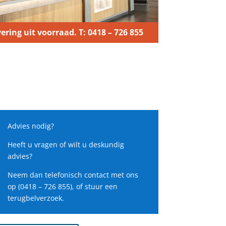
ering uit voorraad. T: 0418 – 726 855
Advies nodig?
Heeft u vragen of wilt u deskundig
advies?
Neem dan telefonisch contact met ons
op (0418 – 726 855), of stuur een
terugbelverzoek.