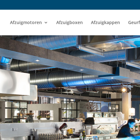
Afzuigmotoren
Afzuigboxen
Afzuigkappen
Geurf