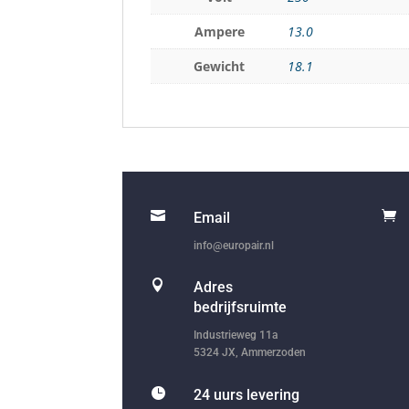
Ampere
13.0
Gewicht
18.1


Email
info@europair.nl

Adres
bedrijfsruimte
Industrieweg 11a
5324 JX, Ammerzoden

24 uurs levering