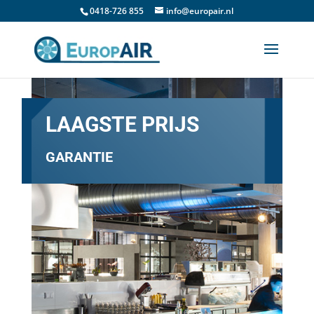
0418-726 855
info@europair.nl
LAAGSTE PRIJS
GARANTIE