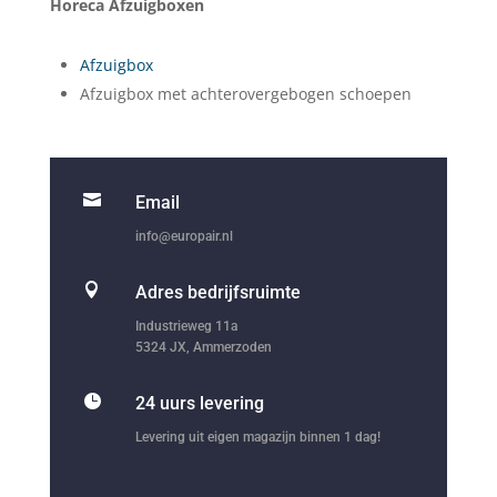
Horeca Afzuigboxen
Afzuigbox
Afzuigbox met achterovergebogen schoepen

Email
info@europair.nl

Adres bedrijfsruimte
Industrieweg 11a
5324 JX, Ammerzoden

24 uurs levering
Levering uit eigen magazijn binnen 1 dag!