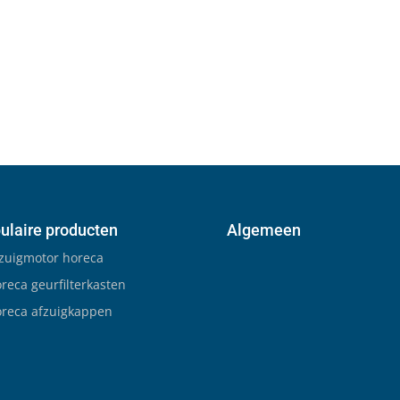
ulaire producten
Algemeen
zuigmotor horeca
reca geurfilterkasten
reca afzuigkappen