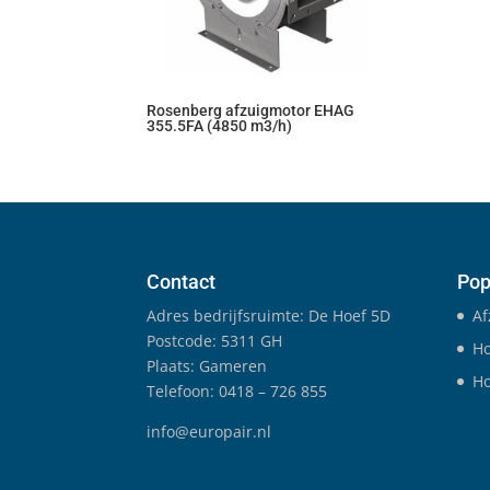
Rosenberg afzuigmotor EHAG
355.5FA (4850 m3/h)
Contact
Pop
Adres bedrijfsruimte: De Hoef 5D
Af
Postcode: 5311 GH
Ho
Plaats: Gameren
Ho
Telefoon: 0418 – 726 855
info@europair.nl