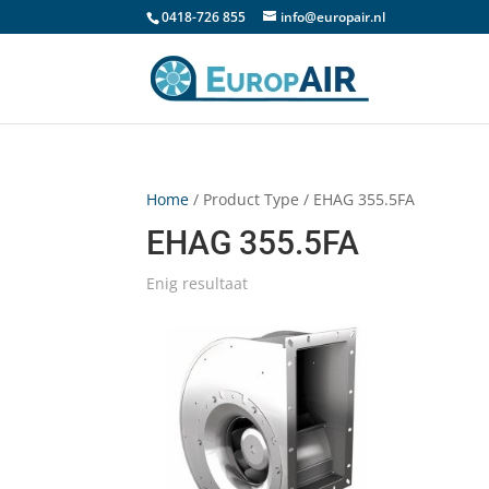
0418-726 855
info@europair.nl
Home
/ Product Type / EHAG 355.5FA
EHAG 355.5FA
Enig resultaat