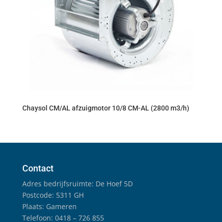
Chaysol CM/AL afzuigmotor 10/8 CM-AL (2800 m3/h)
Contact
Adres bedrijfsruimte: De Hoef 5D
Postcode: 5311 GH
Plaats: Gameren
Telefoon: 0418 – 726 855