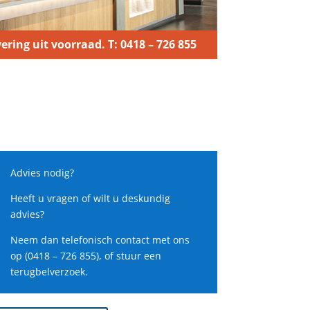
ering uit voorraad. T: 0418 – 726 855
Advies nodig?
Heeft u vragen of wilt u deskundig
advies?
Neem dan telefonisch contact met ons
op (0418 – 726 855), of stuur een
terugbelverzoek.