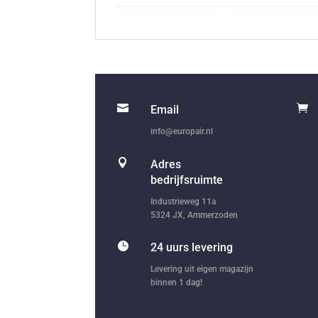


Email
info@europair.nl

Adres
bedrijfsruimte
Industrieweg 11a
5324 JX, Ammerzoden

24 uurs levering
Levering uit eigen magazijn
binnen 1 dag!