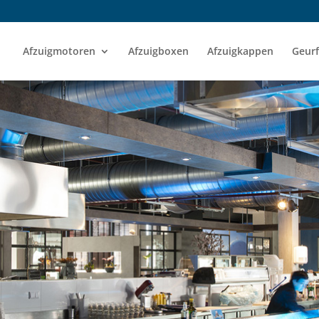
Afzuigmotoren
Afzuigboxen
Afzuigkappen
Geurf