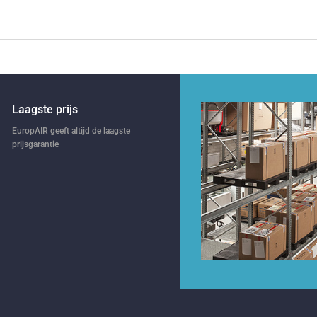
Laagste prijs
EuropAIR geeft altijd de laagste
prijsgarantie