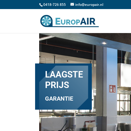
0418-726 855
info@europair.nl
LAAGSTE
PRIJS
GARANTIE