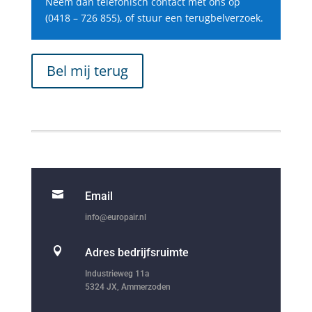
Neem dan telefonisch contact met ons op
(0418 – 726 855), of stuur een terugbelverzoek.
Bel mij terug

Email
info@europair.nl

Adres bedrijfsruimte
Industrieweg 11a
5324 JX, Ammerzoden