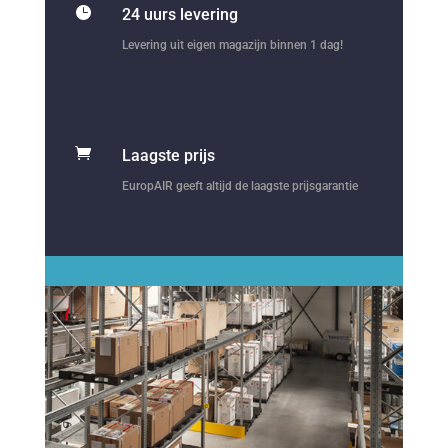

24 uurs levering
Levering uit eigen magazijn binnen 1 dag!

Laagste prijs
EuropAIR geeft altijd de laagste prijsgarantie