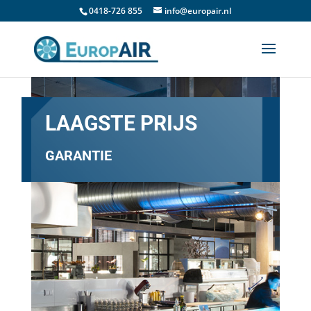
0418-726 855
info@europair.nl
LAAGSTE PRIJS
GARANTIE