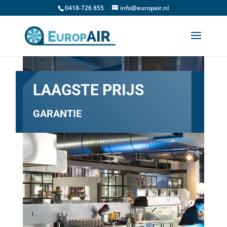
0418-726 855
info@europair.nl
LAAGSTE PRIJS
GARANTIE