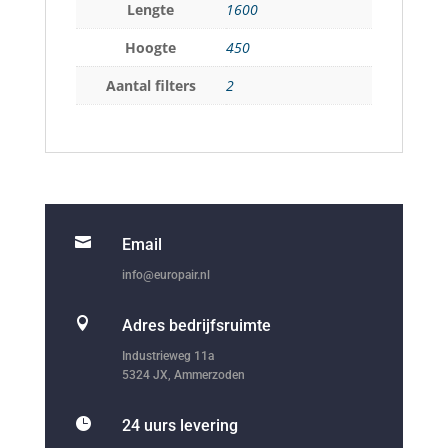
Lengte
1600
Hoogte
450
Aantal filters
2

Email
info@europair.nl

Adres bedrijfsruimte
Industrieweg 11a
5324 JX, Ammerzoden

24 uurs levering