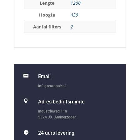
Lengte
1200
Hoogte
450
Aantal filters
2

Email
info@europair.nl

Adres bedrijfsruimte
Industrieweg 11a
5324 JX, Ammerzoden

24 uurs levering