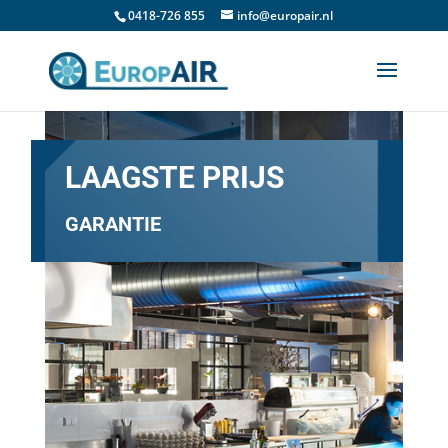
0418-726 855
info@europair.nl
LAAGSTE PRIJS
GARANTIE