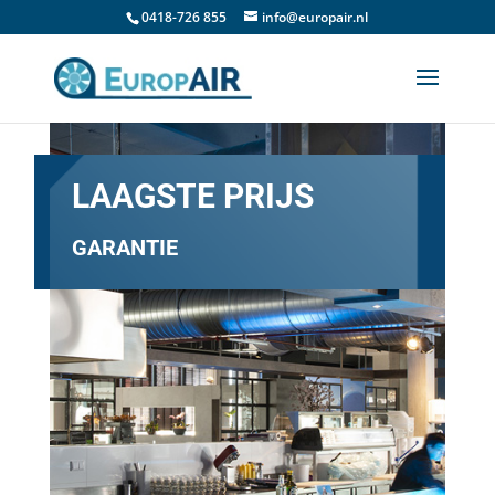
0418-726 855
info@europair.nl
LAAGSTE PRIJS
GARANTIE