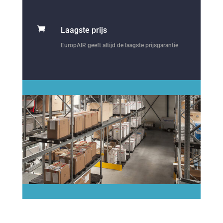

Laagste prijs
EuropAIR geeft altijd de laagste prijsgarantie