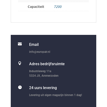
Capaciteit
7200

Email
info@europair.nl

Adres bedrijfsruimte
Industrieweg 11a
5324 JX, Ammerzoden

24 uurs levering
Levering uit eigen magazijn binnen 1 dag!