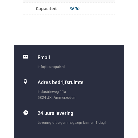
Capaciteit
3600

Email
info@europair.nl

Adres bedrijfsruimte
Industrieweg 11a
5324 JX, Ammerzoden

24 uurs levering
Levering uit eigen magazijn binnen 1 dag!