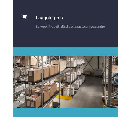

Laagste prijs
EuropAIR geeft altijd de laagste prijsgarantie