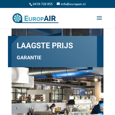
0418-726 855
info@europair.nl
LAAGSTE PRIJS
GARANTIE