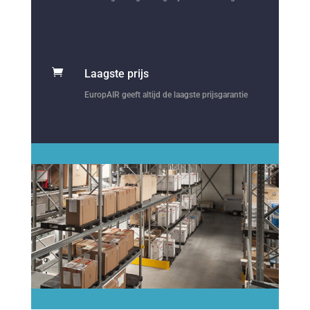

Laagste prijs
EuropAIR geeft altijd de laagste prijsgarantie