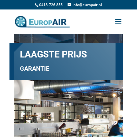
0418-726 855
info@europair.nl
LAAGSTE PRIJS
GARANTIE