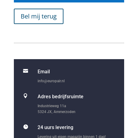
Bel mij terug

Email
info@europair.nl

Adres bedrijfsruimte
Industrieweg 11a
5324 JX, Ammerzoden

24 uurs levering
Levering uit eigen magazijn binnen 1 dag!