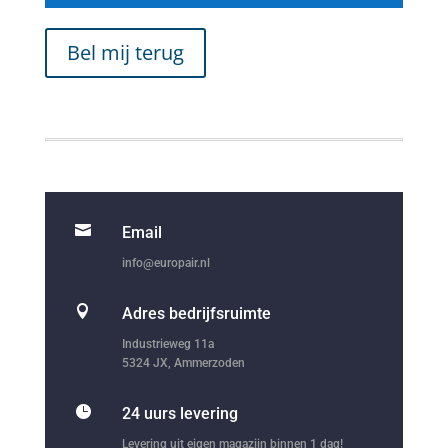
Bel mij terug

Email
info@europair.nl

Adres bedrijfsruimte
Industrieweg 11a
5324 JX, Ammerzoden

24 uurs levering
Levering uit eigen magazijn binnen 1 dag!