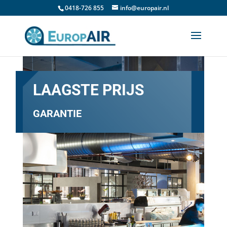
0418-726 855
info@europair.nl
LAAGSTE PRIJS
GARANTIE