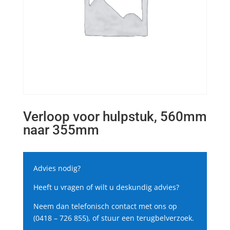
Verloop voor hulpstuk, 560mm
naar 355mm
Advies nodig?
Heeft u vragen of wilt u deskundig advies?
Neem dan telefonisch contact met ons op
(0418 – 726 855), of stuur een terugbelverzoek.