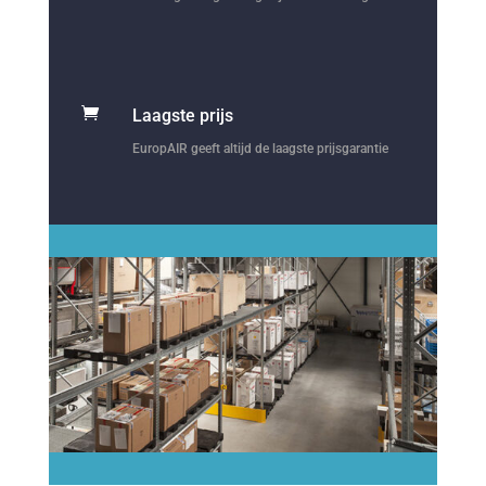

Laagste prijs
EuropAIR geeft altijd de laagste prijsgarantie