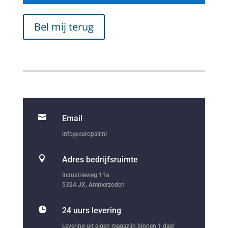
Bel mij terug

Email
info@europair.nl

Adres bedrijfsruimte
Industrieweg 11a
5324 JX, Ammerzoden

24 uurs levering
Levering uit eigen magazijn binnen 1 dag!