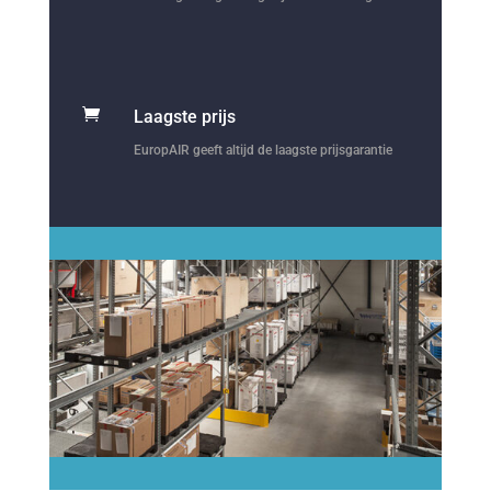

Laagste prijs
EuropAIR geeft altijd de laagste prijsgarantie