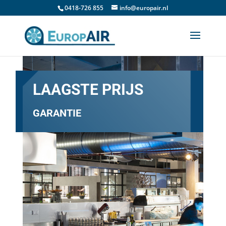
0418-726 855
info@europair.nl
LAAGSTE PRIJS
GARANTIE