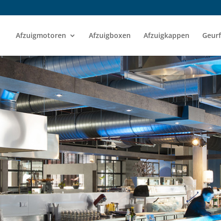
Afzuigmotoren
Afzuigboxen
Afzuigkappen
Geurf