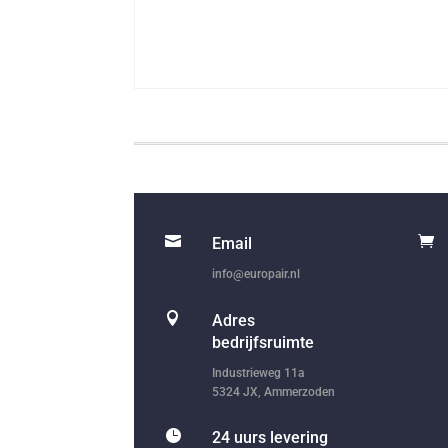


Email
info@europair.nl

Adres
bedrijfsruimte
Industrieweg 11a
5324 JX, Ammerzoden

24 uurs levering