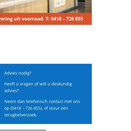
ering uit voorraad. T: 0418 – 726 855
Advies nodig?
Heeft u vragen of wilt u deskundig
advies?
Neem dan telefonisch contact met ons
op (0418 – 726 855), of stuur een
terugbelverzoek.