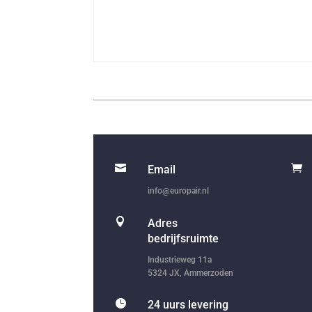


Email
info@europair.nl

Adres
bedrijfsruimte
Industrieweg 11a
5324 JX, Ammerzoden

24 uurs levering