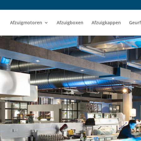
Afzuigmotoren
Afzuigboxen
Afzuigkappen
Geurf