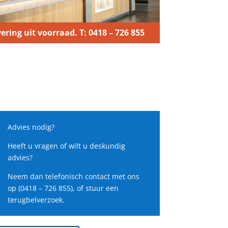
ering uit voorraad. T: 0418 – 726 855
Advies nodig?
Heeft u vragen of wilt u deskundig
advies?
Neem dan telefonisch contact met ons
op (0418 – 726 855), of stuur een
terugbelverzoek.