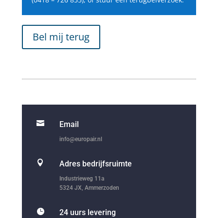
Bel mij terug

Email
info@europair.nl

Adres bedrijfsruimte
Industrieweg 11a
5324 JX, Ammerzoden

24 uurs levering