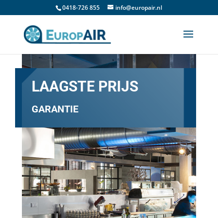
0418-726 855
info@europair.nl
LAAGSTE PRIJS
GARANTIE