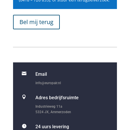
Bel mij terug

Email
info@europair.nl

Adres bedrijfsruimte
Industrieweg 11a
5324 JX, Ammerzoden

24 uurs levering