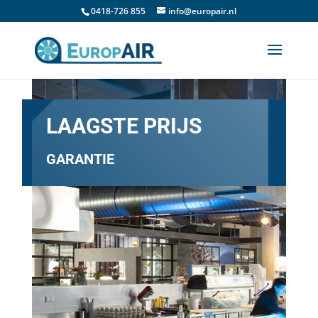
0418-726 855
info@europair.nl
LAAGSTE PRIJS
GARANTIE