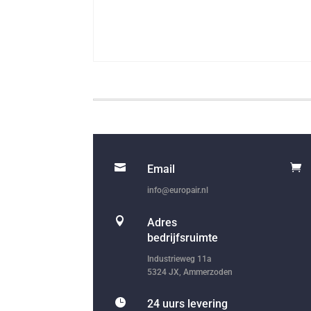


Email
info@europair.nl

Adres
bedrijfsruimte
Industrieweg 11a
5324 JX, Ammerzoden

24 uurs levering