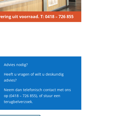
ering uit voorraad. T: 0418 – 726 855
Advies nodig?
Heeft u vragen of wilt u deskundig
advies?
Neem dan telefonisch contact met ons
op (0418 – 726 855), of stuur een
terugbelverzoek.