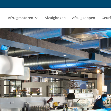
Afzuigmotoren
Afzuigboxen
Afzuigkappen
Geurf