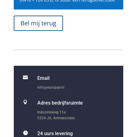
Bel mij terug

Email
info@europair.nl

Adres bedrijfsruimte
Industrieweg 11a
5324 JX, Ammerzoden

24 uurs levering