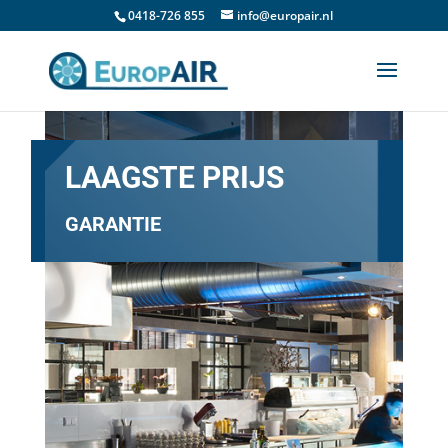
0418-726 855
info@europair.nl
LAAGSTE PRIJS
GARANTIE