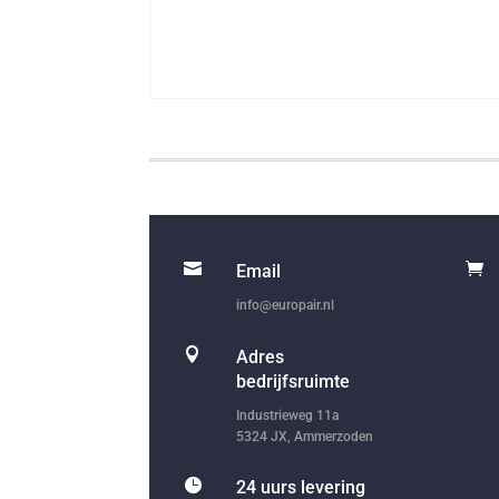


Email
info@europair.nl

Adres
bedrijfsruimte
Industrieweg 11a
5324 JX, Ammerzoden

24 uurs levering