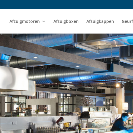
Afzuigmotoren
Afzuigboxen
Afzuigkappen
Geurf