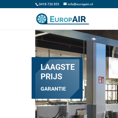
0418-726 855
info@europair.nl
LAAGSTE
PRIJS
GARANTIE