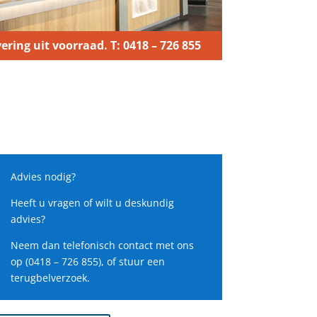
ering uit voorraad. T: 0418 – 726 855
Advies nodig?
Heeft u vragen of wilt u deskundig
advies?
Neem dan telefonisch contact met ons
op (0418 – 726 855), of stuur een
terugbelverzoek.