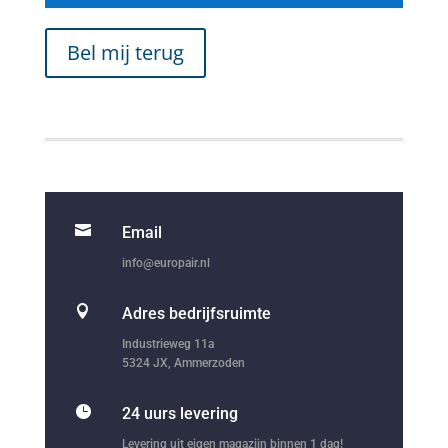
Bel mij terug

Email
info@europair.nl

Adres bedrijfsruimte
Industrieweg 11a
5324 JX, Ammerzoden

24 uurs levering
Levering uit eigen magazijn binnen 1 dag!