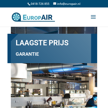
0418-726 855
info@europair.nl
LAAGSTE PRIJS
GARANTIE