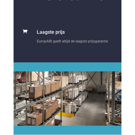

Laagste prijs
EuropAIR geeft altijd de laagste prijsgarantie