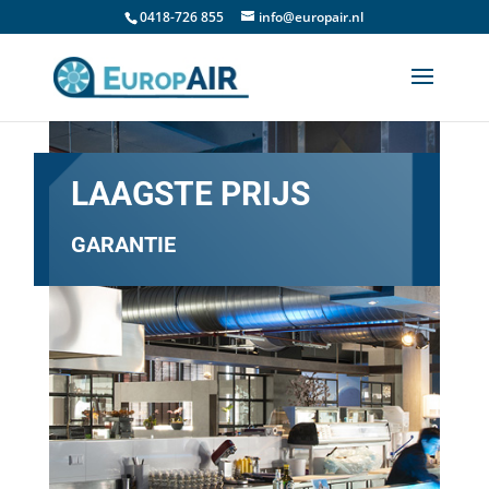
0418-726 855
info@europair.nl
LAAGSTE PRIJS
GARANTIE