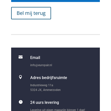
Bel mij terug

Email
info@europair.nl

Adres bedrijfsruimte
Industrieweg 11a
5324 JX, Ammerzoden

24 uurs levering
Levering uit eigen magazijn binnen 1 dag!