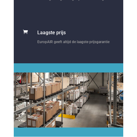

Laagste prijs
EuropAIR geeft altijd de laagste prijsgarantie