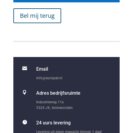
Bel mij terug

Email
info@europair.nl

Adres bedrijfsruimte
Industrieweg 11a
5324 JX, Ammerzoden

24 uurs levering
Levering uit eigen magazijn binnen 1 dag!