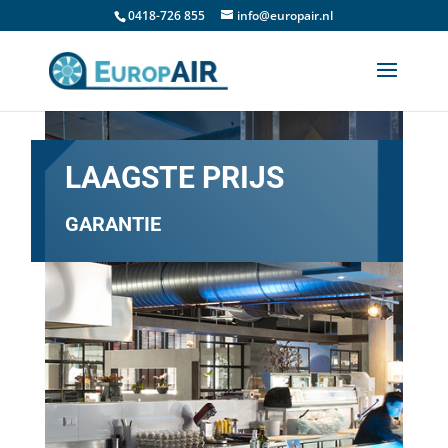
0418-726 855
info@europair.nl
LAAGSTE PRIJS
GARANTIE