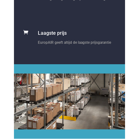

Laagste prijs
EuropAIR geeft altijd de laagste prijsgarantie