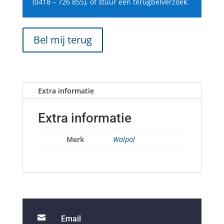
(0418 – 726 855), of stuur een terugbelverzoek.
Bel mij terug
Extra informatie
Extra informatie
Merk
Walpol

Email