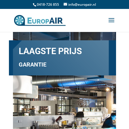
0418-726 855
info@europair.nl
LAAGSTE PRIJS
GARANTIE