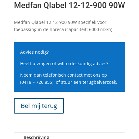
Medfan Qlabel 12-12-900 90W
Medfan Qlabel 12-12-900 90W specifiek voor
toepassing in de horeca (capaciteit: 6000 m3/h)
Advies nodig?
Heeft u vragen of wilt u deskundig advies?
Neem dan telefonisch contact met ons op
(0418 – 726 855), of stuur een terugbelverzoek.
Bel mij terug
Beschrijving