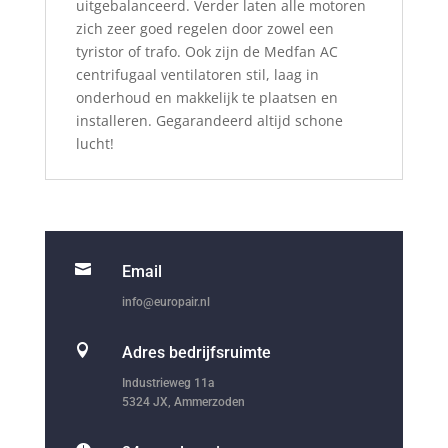
uitgebalanceerd. Verder laten alle motoren
zich zeer goed regelen door zowel een
tyristor of trafo. Ook zijn de Medfan AC
centrifugaal ventilatoren stil, laag in
onderhoud en makkelijk te plaatsen en
installeren. Gegarandeerd altijd schone
lucht!

Email
info@europair.nl

Adres bedrijfsruimte
Industrieweg 11a
5324 JX, Ammerzoden