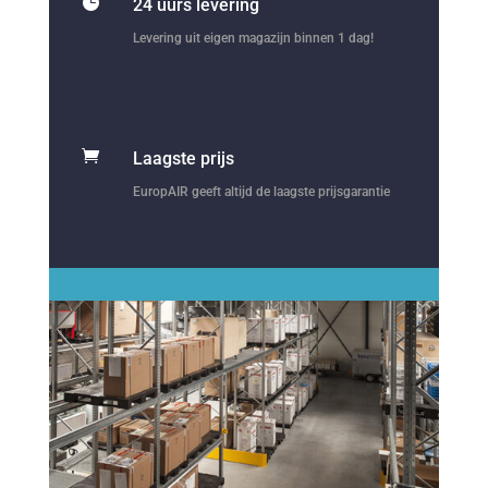

24 uurs levering
Levering uit eigen magazijn binnen 1 dag!

Laagste prijs
EuropAIR geeft altijd de laagste prijsgarantie