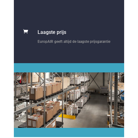

Laagste prijs
EuropAIR geeft altijd de laagste prijsgarantie