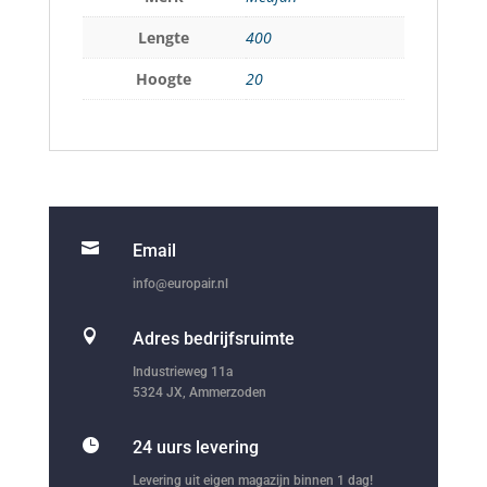
Lengte
400
Hoogte
20

Email
info@europair.nl

Adres bedrijfsruimte
Industrieweg 11a
5324 JX, Ammerzoden

24 uurs levering
Levering uit eigen magazijn binnen 1 dag!