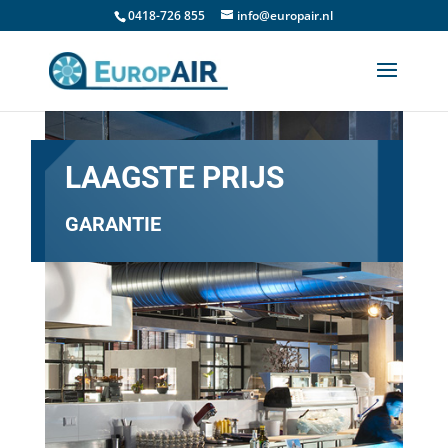
0418-726 855
info@europair.nl
LAAGSTE PRIJS
GARANTIE