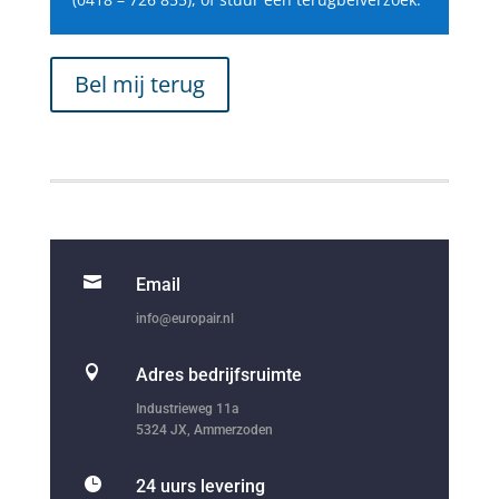
Bel mij terug

Email
info@europair.nl

Adres bedrijfsruimte
Industrieweg 11a
5324 JX, Ammerzoden

24 uurs levering