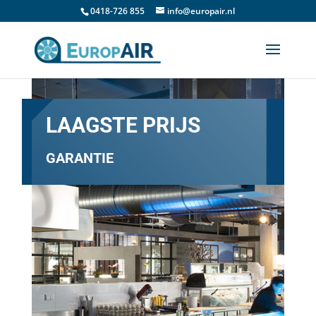
0418-726 855
info@europair.nl
LAAGSTE PRIJS
GARANTIE