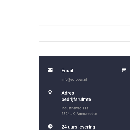


Email
info@europair.nl

Adres
bedrijfsruimte
Industrieweg 11a
5324 JX, Ammerzoden

24 uurs levering