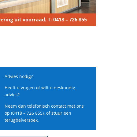
ering uit voorraad. T: 0418 – 726 855
Advies nodig?
Heeft u vragen of wilt u deskundig
advies?
Neem dan telefonisch contact met ons
op (0418 – 726 855), of stuur een
terugbelverzoek.