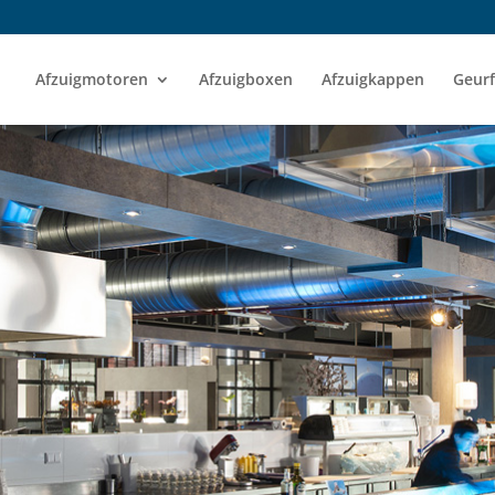
Afzuigmotoren
Afzuigboxen
Afzuigkappen
Geurf