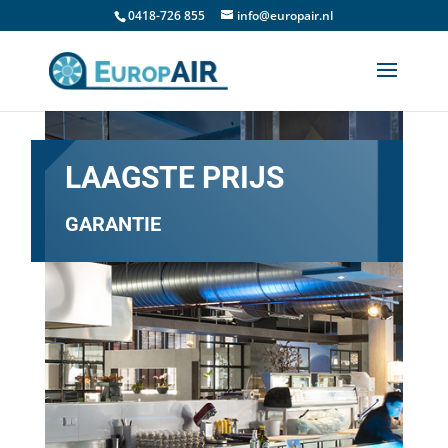
0418-726 855
info@europair.nl
LAAGSTE PRIJS
GARANTIE