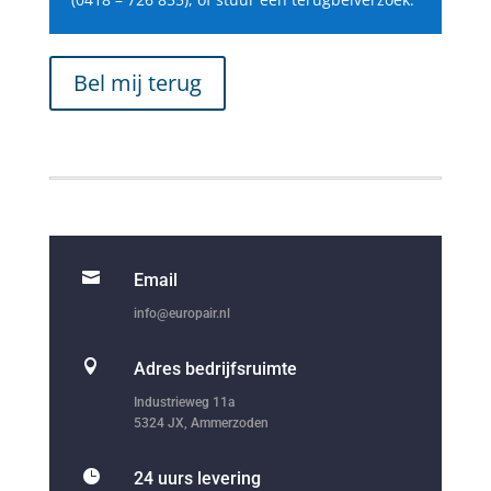
Bel mij terug

Email
info@europair.nl

Adres bedrijfsruimte
Industrieweg 11a
5324 JX, Ammerzoden

24 uurs levering