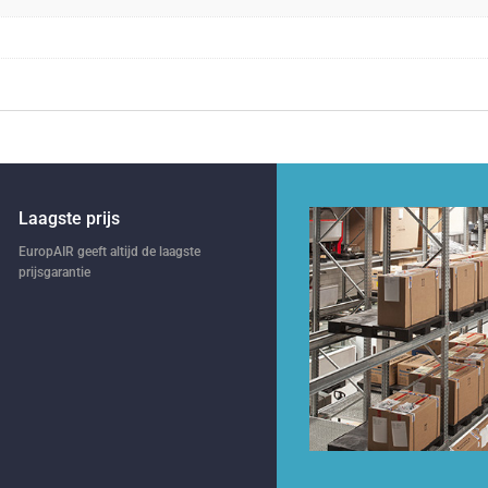
Laagste prijs
EuropAIR geeft altijd de laagste
prijsgarantie