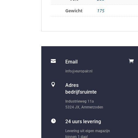
Gewicht
175


Email
info@europair.nl

Adres
bedrijfsruimte
Industrieweg 11a
5324 JX, Ammerzoden

24 uurs levering
Levering uit eigen magazijn
binnen 1 dag!