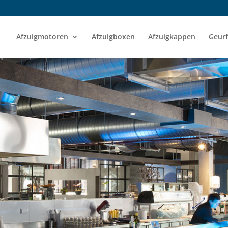
Afzuigmotoren
Afzuigboxen
Afzuigkappen
Geurf