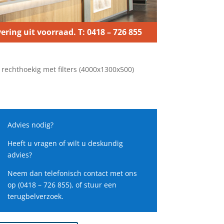
ering uit voorraad. T: 0418 – 726 855
rechthoekig met filters (4000x1300x500)
Advies nodig?
Heeft u vragen of wilt u deskundig
advies?
Neem dan telefonisch contact met ons
op (0418 – 726 855), of stuur een
terugbelverzoek.