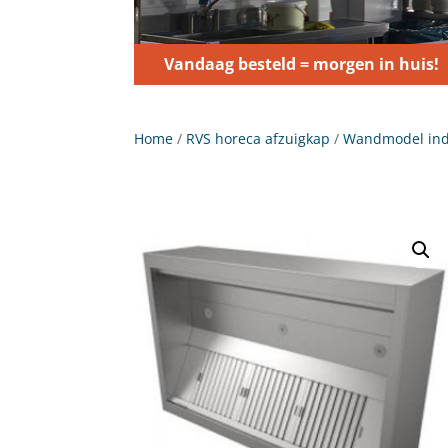
Vandaag besteld = morgen in huis!
Home
/
RVS horeca afzuigkap
/
Wandmodel indu