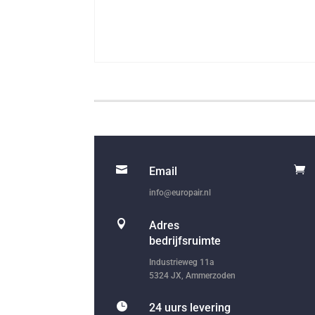


Email
info@europair.nl

Adres
bedrijfsruimte
Industrieweg 11a
5324 JX, Ammerzoden

24 uurs levering