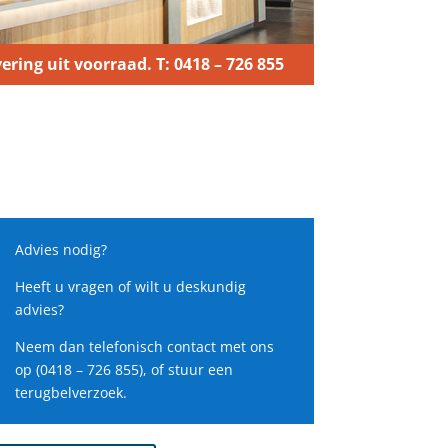
ering uit voorraad. T: 0418 – 726 855
Advies nodig?
Heeft u vragen of wilt u deskundig
advies?
Neem dan telefonisch contact met ons
op (0418 – 726 855), of stuur een
terugbelverzoek.