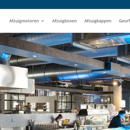
Afzuigmotoren
Afzuigboxen
Afzuigkappen
Geurf