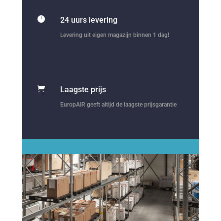

24 uurs levering
Levering uit eigen magazijn binnen 1 dag!

Laagste prijs
EuropAIR geeft altijd de laagste prijsgarantie