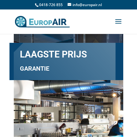
0418-726 855
info@europair.nl
LAAGSTE PRIJS
GARANTIE