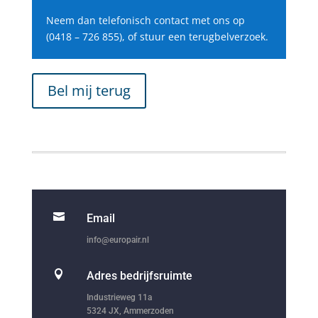
Neem dan telefonisch contact met ons op
(0418 – 726 855), of stuur een terugbelverzoek.
Bel mij terug

Email
info@europair.nl

Adres bedrijfsruimte
Industrieweg 11a
5324 JX, Ammerzoden