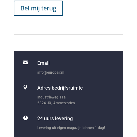
Bel mij terug

Email
info@europair.nl

Adres bedrijfsruimte
Industrieweg 11a
5324 JX, Ammerzoden

24 uurs levering
Levering uit eigen magazijn binnen 1 dag!