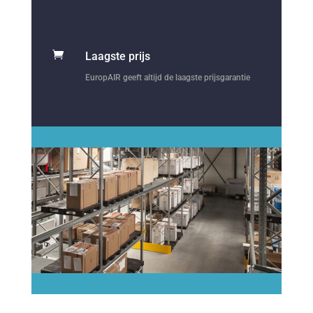

Laagste prijs
EuropAIR geeft altijd de laagste prijsgarantie