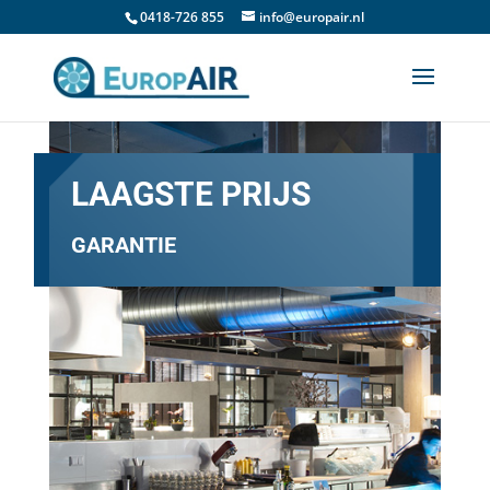
0418-726 855
info@europair.nl
LAAGSTE PRIJS
GARANTIE