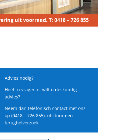
ering uit voorraad. T: 0418 – 726 855
Advies nodig?
Heeft u vragen of wilt u deskundig
advies?
Neem dan telefonisch contact met ons
op (0418 – 726 855), of stuur een
terugbelverzoek.