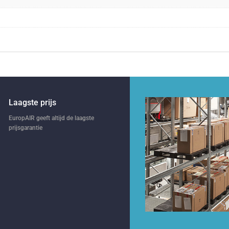
Laagste prijs
EuropAIR geeft altijd de laagste
prijsgarantie