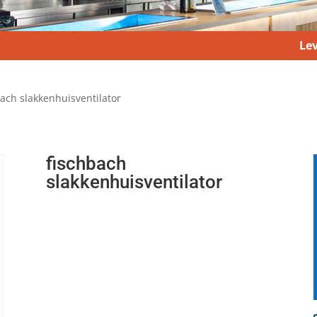
Lev
bach slakkenhuisventilator
fischbach
slakkenhuisventilator