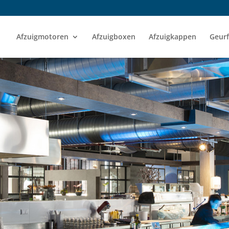
Afzuigmotoren
Afzuigboxen
Afzuigkappen
Geurf