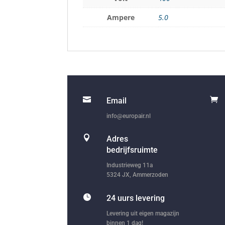
Ampere
5.0


Email
info@europair.nl

Adres
bedrijfsruimte
Industrieweg 11a
5324 JX, Ammerzoden

24 uurs levering
Levering uit eigen magazijn
binnen 1 dag!