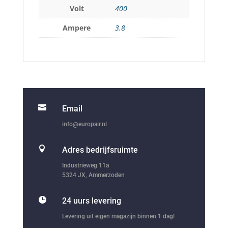
Volt
400
Ampere
3.8

Email
info@europair.nl

Adres bedrijfsruimte
Industrieweg 11a
5324 JX, Ammerzoden

24 uurs levering
Levering uit eigen magazijn binnen 1 dag!