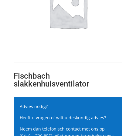
Fischbach
slakkenhuisventilator
Advies nodig?
Heeft u vragen of wilt u deskundig advies?
Neem dan telefonisch contact met ons op
(0418 – 726 855), of stuur een terugbelverzoek.