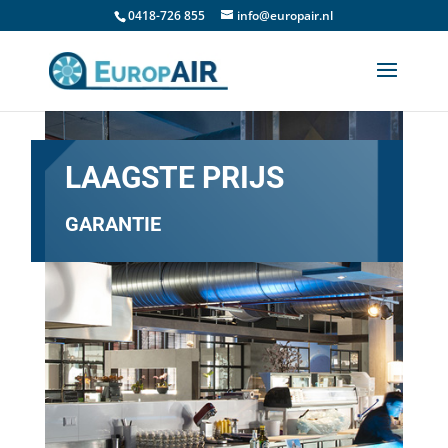
0418-726 855
info@europair.nl
LAAGSTE PRIJS
GARANTIE