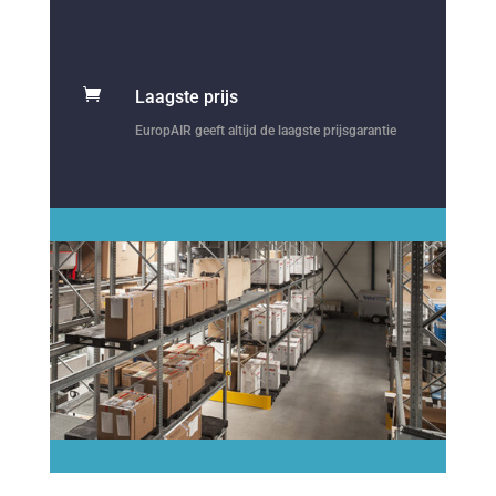

Laagste prijs
EuropAIR geeft altijd de laagste prijsgarantie