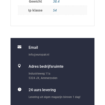
Gewicht
38.4
Ip klasse
54

Email
info@europair.nl

Adres bedrijfsruimte
Industrieweg 11a
5324 JX, Ammerzoden

24 uurs levering
Levering uit eigen magazijn binnen 1 dag!