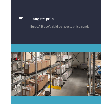

Laagste prijs
EuropAIR geeft altijd de laagste prijsgarantie