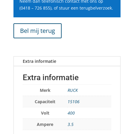
Neem dan telefonisch contact met ons op
(0418 – 726 855), of stuur een terugbelverzoek.
Bel mij terug
Extra informatie
Extra informatie
Merk
RUCK
Capaciteit
15106
Volt
400
Ampere
3.5