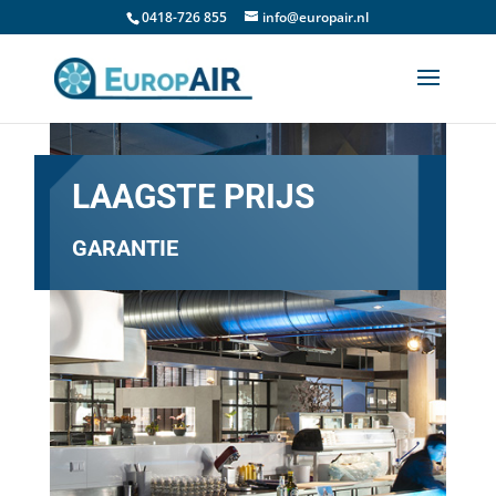
0418-726 855
info@europair.nl
LAAGSTE PRIJS
GARANTIE