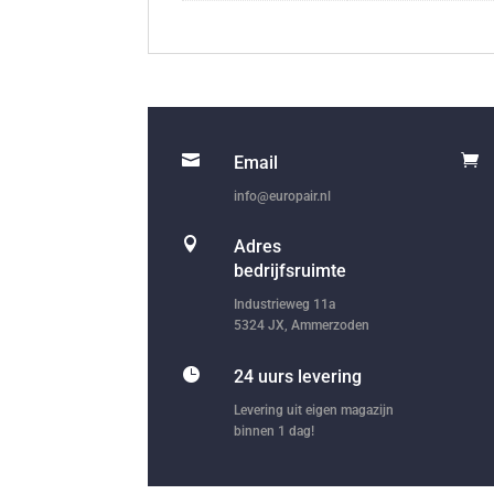


Email
info@europair.nl

Adres
bedrijfsruimte
Industrieweg 11a
5324 JX, Ammerzoden

24 uurs levering
Levering uit eigen magazijn
binnen 1 dag!