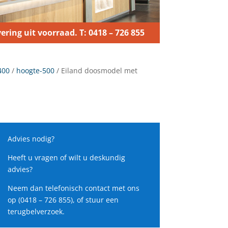
ering uit voorraad. T: 0418 – 726 855
400
/
hoogte-500
/ Eiland doosmodel met
Advies nodig?
Heeft u vragen of wilt u deskundig
advies?
Neem dan telefonisch contact met ons
op (0418 – 726 855), of stuur een
terugbelverzoek.