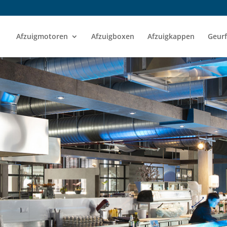
Afzuigmotoren
Afzuigboxen
Afzuigkappen
Geurf