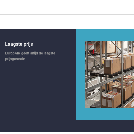
Laagste prijs
EuropAIR geeft altijd de laagste
prijsgarantie