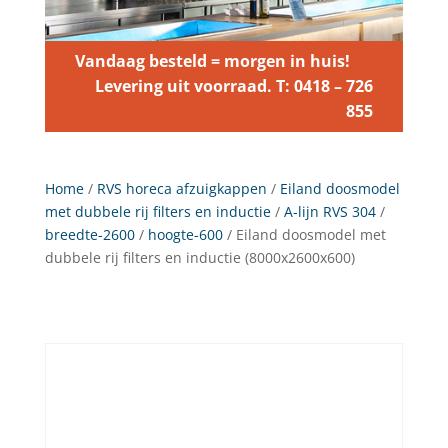
Vandaag besteld = morgen in huis!
Levering uit voorraad. T: 0418 – 726
855
Home
/
RVS horeca afzuigkappen
/
Eiland doosmodel
met dubbele rij filters en inductie
/
A-lijn RVS 304
/
breedte-2600
/
hoogte-600
/ Eiland doosmodel met
dubbele rij filters en inductie (8000x2600x600)