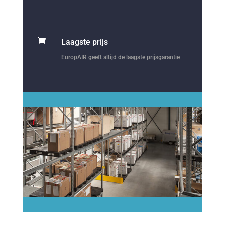

Laagste prijs
EuropAIR geeft altijd de laagste prijsgarantie