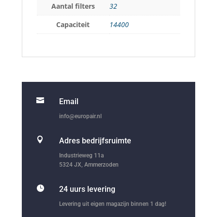
Aantal filters
32
Capaciteit
14400

Email
info@europair.nl

Adres bedrijfsruimte
Industrieweg 11a
5324 JX, Ammerzoden

24 uurs levering
Levering uit eigen magazijn binnen 1 dag!