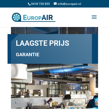
0418-726 855
info@europair.nl
LAAGSTE PRIJS
GARANTIE