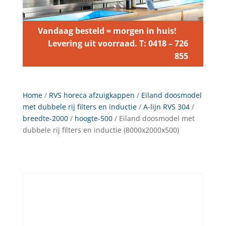
Vandaag besteld = morgen in huis!
Levering uit voorraad. T: 0418 – 726
855
Home
/
RVS horeca afzuigkappen
/
Eiland doosmodel
met dubbele rij filters en inductie
/
A-lijn RVS 304
/
breedte-2000
/
hoogte-500
/ Eiland doosmodel met
dubbele rij filters en inductie (8000x2000x500)