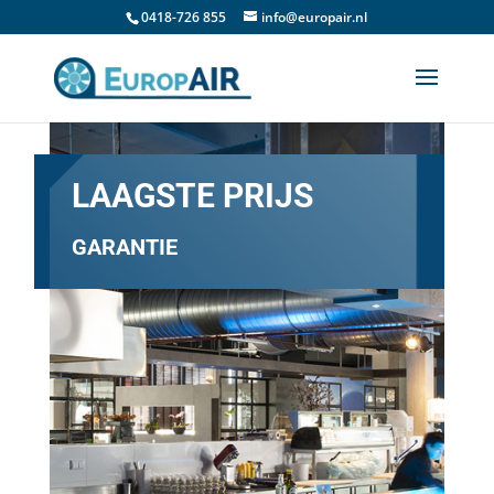
0418-726 855
info@europair.nl
LAAGSTE PRIJS
GARANTIE