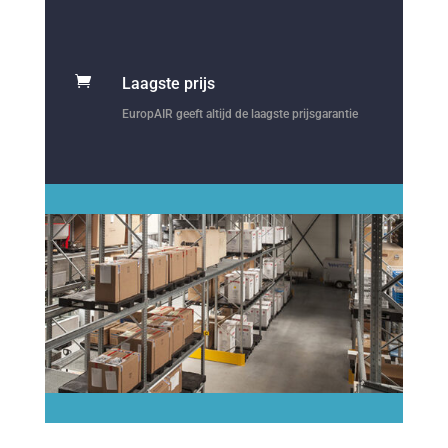

Laagste prijs
EuropAIR geeft altijd de laagste prijsgarantie