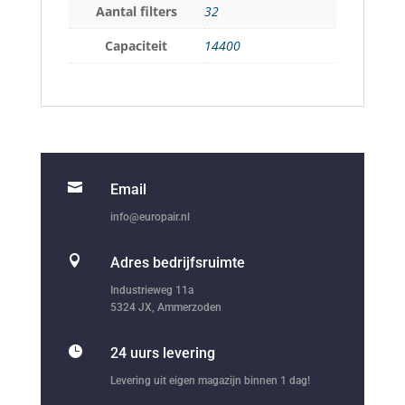
Aantal filters
32
Capaciteit
14400

Email
info@europair.nl

Adres bedrijfsruimte
Industrieweg 11a
5324 JX, Ammerzoden

24 uurs levering
Levering uit eigen magazijn binnen 1 dag!