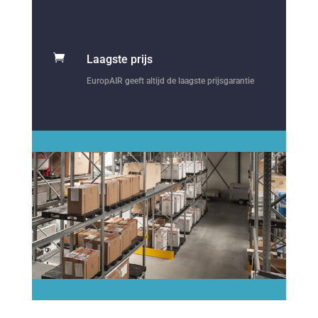

Laagste prijs
EuropAIR geeft altijd de laagste prijsgarantie