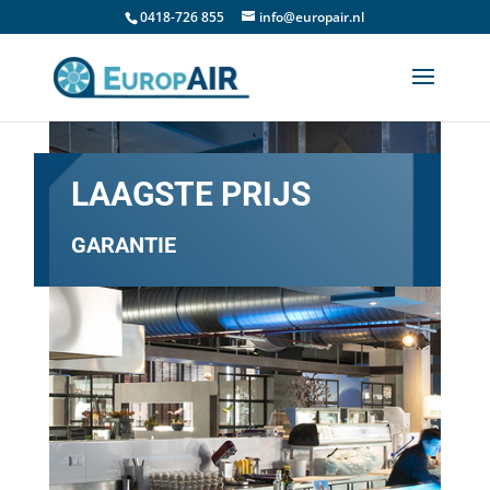
0418-726 855
info@europair.nl
LAAGSTE PRIJS
GARANTIE