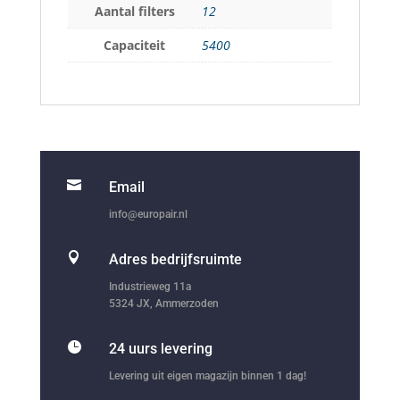
Aantal filters
12
Capaciteit
5400

Email
info@europair.nl

Adres bedrijfsruimte
Industrieweg 11a
5324 JX, Ammerzoden

24 uurs levering
Levering uit eigen magazijn binnen 1 dag!