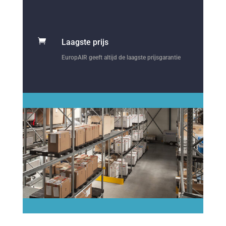

Laagste prijs
EuropAIR geeft altijd de laagste prijsgarantie