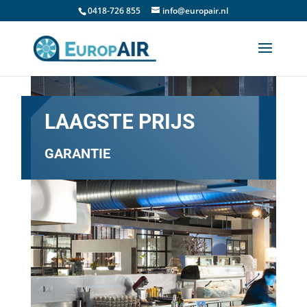
0418-726 855
info@europair.nl
LAAGSTE PRIJS
GARANTIE