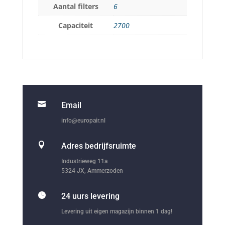
Aantal filters
6
Capaciteit
2700

Email
info@europair.nl

Adres bedrijfsruimte
Industrieweg 11a
5324 JX, Ammerzoden

24 uurs levering
Levering uit eigen magazijn binnen 1 dag!