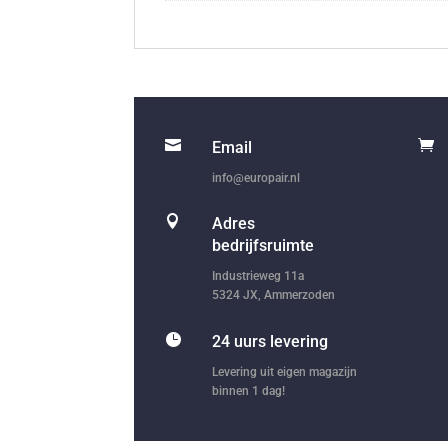


Email
info@europair.nl

Adres
bedrijfsruimte
Industrieweg 11a
5324 JX, Ammerzoden

24 uurs levering
Levering uit eigen magazijn
binnen 1 dag!