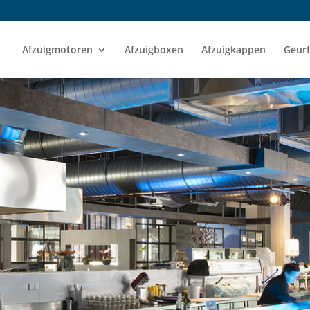
Afzuigmotoren
Afzuigboxen
Afzuigkappen
Geurf