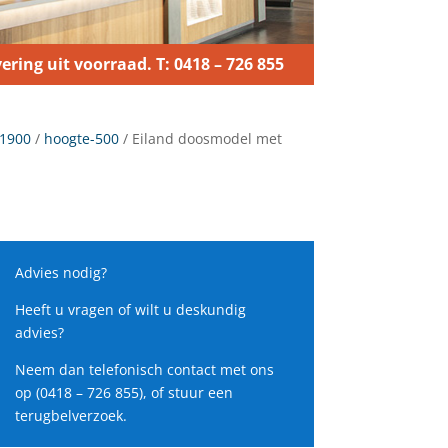
ering uit voorraad. T: 0418 – 726 855
-1900
/
hoogte-500
/ Eiland doosmodel met
Advies nodig?
Heeft u vragen of wilt u deskundig
advies?
Neem dan telefonisch contact met ons
op (0418 – 726 855), of stuur een
terugbelverzoek.