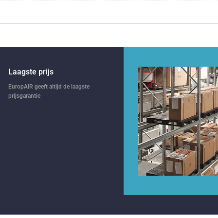
Laagste prijs
EuropAIR geeft altijd de laagste
prijsgarantie