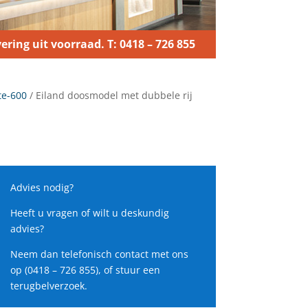
ering uit voorraad. T: 0418 – 726 855
te-600
/ Eiland doosmodel met dubbele rij
Advies nodig?
Heeft u vragen of wilt u deskundig
advies?
Neem dan telefonisch contact met ons
op (0418 – 726 855), of stuur een
terugbelverzoek.