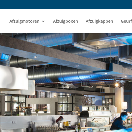
Afzuigmotoren
Afzuigboxen
Afzuigkappen
Geurf