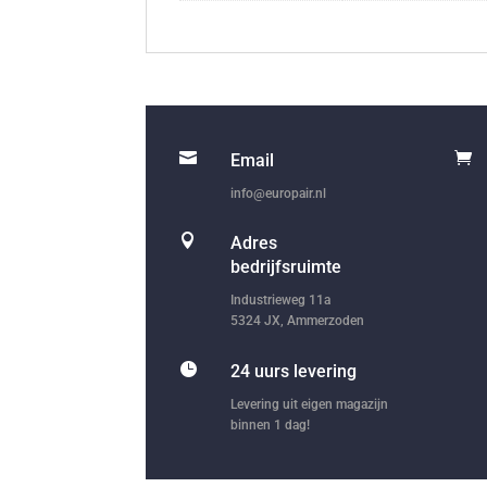


Email
info@europair.nl

Adres
bedrijfsruimte
Industrieweg 11a
5324 JX, Ammerzoden

24 uurs levering
Levering uit eigen magazijn
binnen 1 dag!