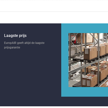
Laagste prijs
EuropAIR geeft altijd de laagste
prijsgarantie