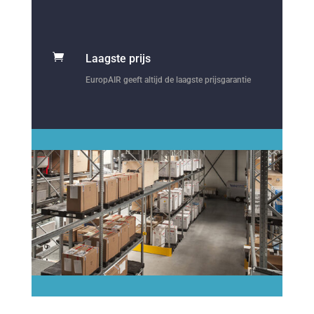

Laagste prijs
EuropAIR geeft altijd de laagste prijsgarantie