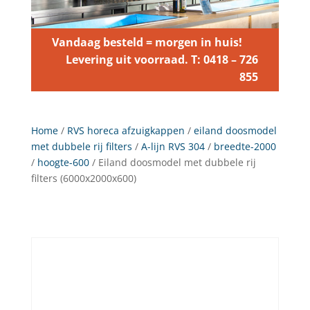
Vandaag besteld = morgen in huis!
Levering uit voorraad. T: 0418 – 726
855
Home
/
RVS horeca afzuigkappen
/
eiland doosmodel
met dubbele rij filters
/
A-lijn RVS 304
/
breedte-2000
/
hoogte-600
/ Eiland doosmodel met dubbele rij
filters (6000x2000x600)