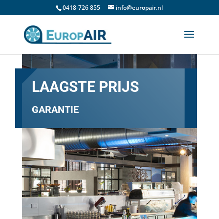
0418-726 855
info@europair.nl
LAAGSTE PRIJS
GARANTIE