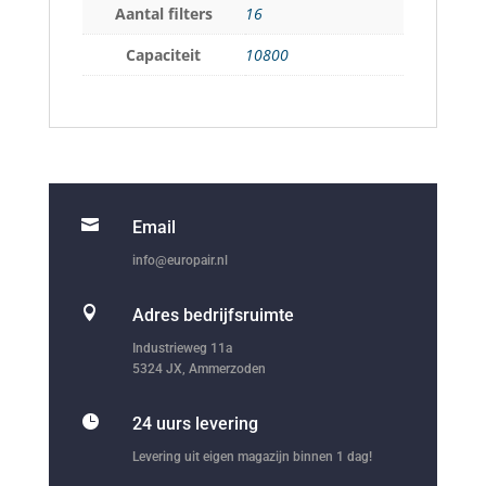
Aantal filters
16
Capaciteit
10800

Email
info@europair.nl

Adres bedrijfsruimte
Industrieweg 11a
5324 JX, Ammerzoden

24 uurs levering
Levering uit eigen magazijn binnen 1 dag!